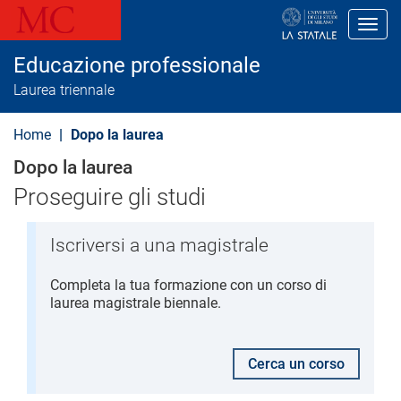
S
a
Toggl
l
t
Educazione professionale
a
a
Laurea triennale
l
c
o
Home
Dopo la laurea
n
t
Dopo la laurea
e
n
Proseguire gli studi
u
t
o
Iscriversi a una magistrale
p
r
i
Completa la tua formazione con un corso di
n
laurea magistrale biennale.
c
i
p
a
Cerca un corso
l
e