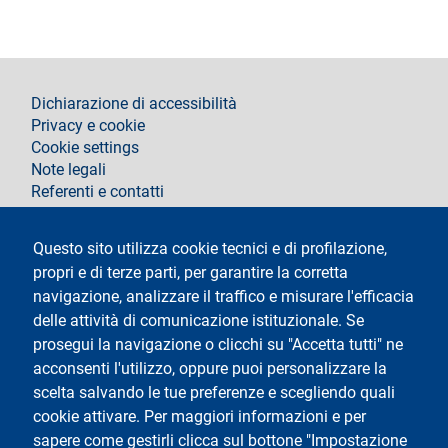
footer
Dichiarazione di accessibilità
Privacy e cookie
Cookie settings
Note legali
Referenti e contatti
Segui La Statale su
Questo sito utilizza cookie tecnici e di profilazione,
propri e di terze parti, per garantire la corretta
navigazione, analizzare il traffico e misurare l'efficacia
delle attività di comunicazione istituzionale. Se
prosegui la navigazione o clicchi su "Accetta tutti" ne
acconsenti l'utilizzo, oppure puoi personalizzare la
Testo
Università degli Studi di Milano
scelta salvando le tue preferenze e scegliendo quali
Via Festa del Perdono 7 - 20122 Milano
cookie attivare. Per maggiori informazioni e per
Tel.
+39 02 5032 5032
Posta elettronica certificata
sapere come gestirli clicca sul bottone "Impostazione