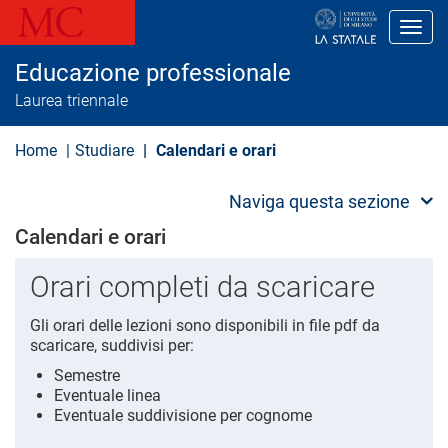
S
a
Toggl
l
t
Educazione professionale
a
a
Laurea triennale
l
c
o
Home
Studiare
Calendari e orari
n
t
e
Naviga questa sezione
n
u
Calendari e orari
t
o
Orari completi da scaricare
p
r
i
Gli orari delle lezioni sono disponibili in file pdf da
n
scaricare, suddivisi per:
c
i
Semestre
p
Eventuale linea
a
Eventuale suddivisione per cognome
l
e